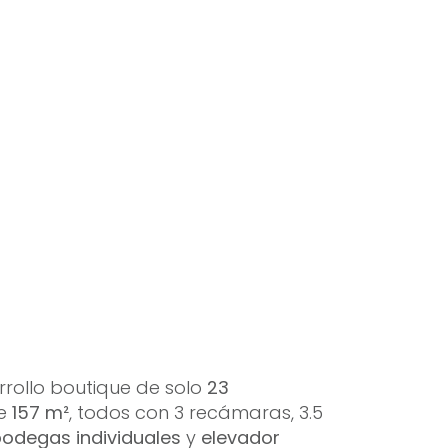
rollo boutique de solo
23
e
157 m²
, todos con 3 recámaras, 3.5
odegas individuales
y
elevador