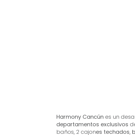
Harmony Cancún
es un desar
departamentos exclusivos
d
baños, 2 cajon
es techados
,
b